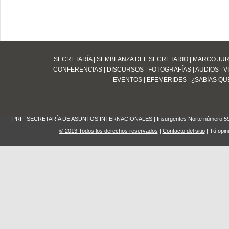
SECRETARÍA
|
SEMBLANZA DEL SECRETARIO
|
MARCO JUR
CONFERENCIAS
|
DISCURSOS
|
FOTOGRAFÍAS
|
AUDIOS
|
V
EVENTOS
|
EFEMERIDES
|
¿SABÍAS QUE
PRI - SECRETARÍA DE ASUNTOS INTERNACIONALES | Insurgentes Norte número 59 Edifi
© 2013 Todos los derechos reservados
|
Contacto del sitio
| Tú opin