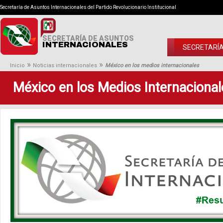
Secretaría de Asuntos Internacionales del Partido Revolucionario Institucional
SECRETARÍA DE ASUNTOS
INTERNACIONALES
SECRETARÍ
»
»
Inicio
Noticias internacionales
México en los medios internacionales
México en los Medios Internacional