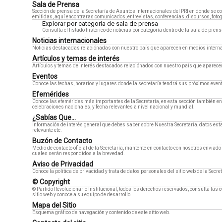
Sala de Prensa
Sección de prensa de la Secretaría de Asuntos Internacionales del PRI en donde se c
emitidas, aquí encontraras comunicados, entrevistas, conferencias, discursos, fotog
Explorar por categoría de sala de prensa
Consulta el listado histórico de noticias por categoría dentro de la sala de prens
Noticias internacionales
Noticias destacadas relaciónadas con nuestro país que aparecen en medios intern
Artículos y temas de interés
Artículos y temas de interés destacados relaciónados con nuestro país que aparece
Eventos
Conoce las fechas, horarios y lugares donde la secretaría tendrá sus próximos even
Efemérides
Conoce las efemérides más importantes de la Secretaría, en esta sección también 
celebraciones nacionales, y fecha relevantes a nivel nacional y mundial.
¿Sabías Que...
Información de interés general que debes saber sobre Nuestra Secretaría, datos esta
relevante etc.
Buzón de Contacto
Medio de contacto oficial de la Secretaría, mantente en contacto con nosotros enviad
cuales serán respondidos a la brevedad.
Aviso de Privacidad
Conoce la política de privacidad y trata de datos personales del sitio web de la Secret
© Copyright
© Partido Revolucionario Institucional, todos los derechos reservados, consulta las 
sitio web y conoce a su equipo de desarrollo.
Mapa del Sitio
Esquema gráfico de navegación y contenido de este sitio web.