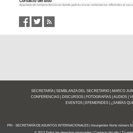
Contacto del sitio
Apartado de contacto técnico en donde podrás enviar comentarios referentes al uso y
SECRETARÍA
|
SEMBLANZA DEL SECRETARIO
|
MARCO JUR
CONFERENCIAS
|
DISCURSOS
|
FOTOGRAFÍAS
|
AUDIOS
|
V
EVENTOS
|
EFEMERIDES
|
¿SABÍAS QUE
PRI - SECRETARÍA DE ASUNTOS INTERNACIONALES | Insurgentes Norte número 59 Edifi
© 2013 Todos los derechos reservados
|
Contacto del sitio
| Tú opin