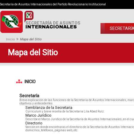
Secretaría de Asuntos Internacionales del Partido Revolucionario Institucional
SECRETARÍA DE ASUNTOS
INTERNACIONALES
SECRETARÍ
»
Inicio
Mapa del Sitio
Mapa del Sitio
INICIO
Secretaría
Breve explicación de las funciones de la Secretaría de Asuntos Internacionales, marco 
objetivos y antecedentes.
Semblanza de la Secretaria
Curriculum y breve reseña de la Secretaria Lila Abed Ruiz.
Marco Jurídico
Describe el Marco Juridico de la Secretaría de Asuntos Internacionales, en el c
Directorio
Sección en donde encontraras el directorio de la Secretaría de Asuntos Internac
domicilios, teléfonos, páginas web, etc.