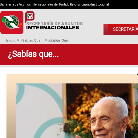
Secretaría de Asuntos Internacionales del Partido Revolucionario Institucional
SECRETARÍA DE ASUNTOS
INTERNACIONALES
SECRETARÍ
»
»
Inicio
¿Sabías Que...
¿Sabías Que...
¿Sabías que...