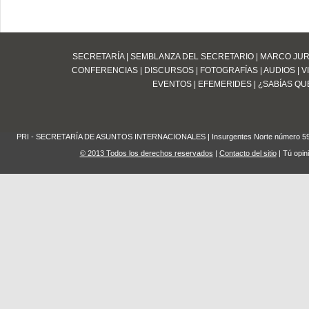
SECRETARÍA
|
SEMBLANZA DEL SECRETARIO
|
MARCO JUR
CONFERENCIAS
|
DISCURSOS
|
FOTOGRAFÍAS
|
AUDIOS
|
V
EVENTOS
|
EFEMERIDES
|
¿SABÍAS QUE
PRI - SECRETARÍA DE ASUNTOS INTERNACIONALES | Insurgentes Norte número 59 Edifi
© 2013 Todos los derechos reservados
|
Contacto del sitio
| Tú opin