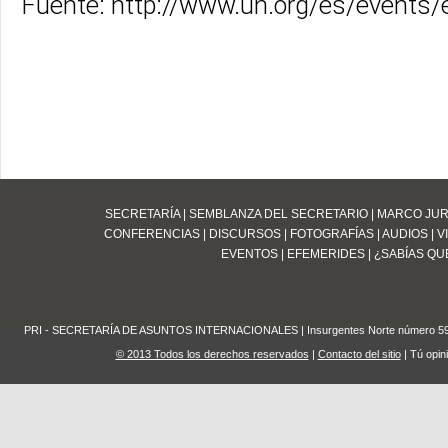
Fuente: http://www.un.org/es/events
SECRETARÍA
|
SEMBLANZA DEL SECRETARIO
|
MARCO JUR
CONFERENCIAS
|
DISCURSOS
|
FOTOGRAFÍAS
|
AUDIOS
|
V
EVENTOS
|
EFEMERIDES
|
¿SABÍAS QUE
PRI - SECRETARÍA DE ASUNTOS INTERNACIONALES | Insurgentes Norte número 59 Edifi
© 2013 Todos los derechos reservados
|
Contacto del sitio
| Tú opin