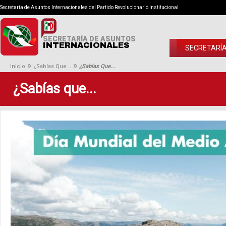
Secretaría de Asuntos Internacionales del Partido Revolucionario Institucional
SECRETARÍA DE ASUNTOS
INTERNACIONALES
SECRETARÍ
»
»
Inicio
¿Sabías Que...
¿Sabías Que...
¿Sabías que...