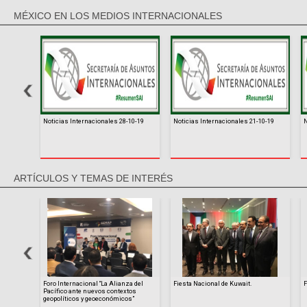
MÉXICO EN LOS MEDIOS INTERNACIONALES
9-19
Noticias Internacionales 28-10-19
Noticias Internacionales 21-10-19
N
ARTÍCULOS Y TEMAS DE INTERÉS
cipación
Foro Internacional “La Alianza del
Fiesta Nacional de Kuwait.
F
Pacífico ante nuevos contextos
geopolíticos y geoeconómicos”