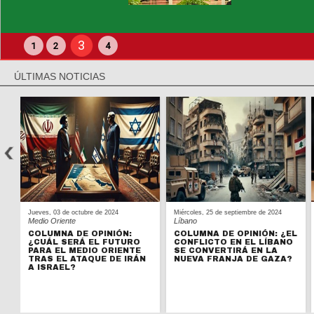
3
1
2
4
ÚLTIMAS NOTICIAS
Jueves, 03 de octubre de 2024
Miércoles, 25 de septiembre de 2024
Medio Oriente
Líbano
A
COLUMNA DE OPINIÓN:
COLUMNA DE OPINIÓN: ¿EL
¿CUÁL SERÁ EL FUTURO
CONFLICTO EN EL LÍBANO
PARA EL MEDIO ORIENTE
SE CONVERTIRÁ EN LA
TRAS EL ATAQUE DE IRÁN
NUEVA FRANJA DE GAZA?
A ISRAEL?